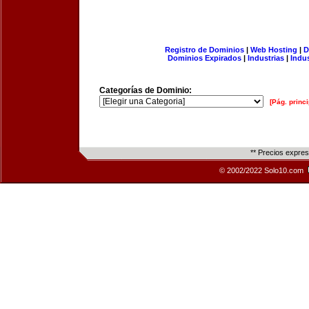
Registro de Dominios
|
Web Hosting
|
D
Dominios Expirados
|
Industrias
|
Indu
Categorías de Dominio:
[Pág. princi
** Precios expre
© 2002/2022 Solo10.com