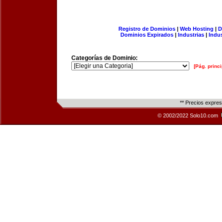
Registro de Dominios
|
Web Hosting
|
D
Dominios Expirados
|
Industrias
|
Indu
Categorías de Dominio:
[Pág. princi
** Precios expre
© 2002/2022 Solo10.com