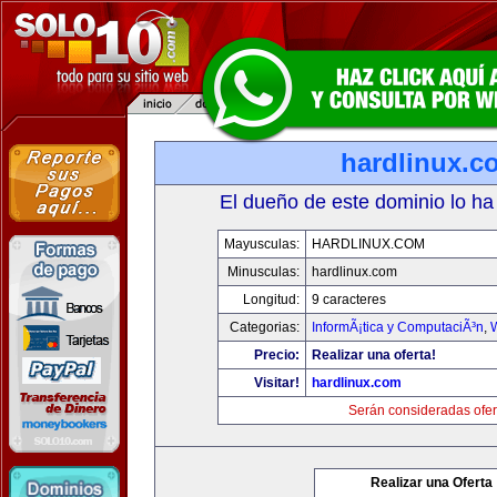
hardlinux.c
El dueño de este dominio lo ha
Mayusculas:
HARDLINUX.COM
Minusculas:
hardlinux.com
Longitud:
9 caracteres
Categorias:
InformÃ¡tica y ComputaciÃ³n
,
Precio:
Realizar una oferta!
Visitar!
hardlinux.com
Serán consideradas ofer
Realizar una Oferta