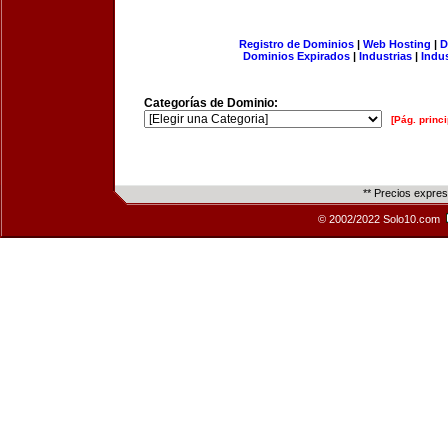
Registro de Dominios
|
Web Hosting
|
D
Dominios Expirados
|
Industrias
|
Indu
Categorías de Dominio:
[Pág. princi
** Precios expre
© 2002/2022 Solo10.com