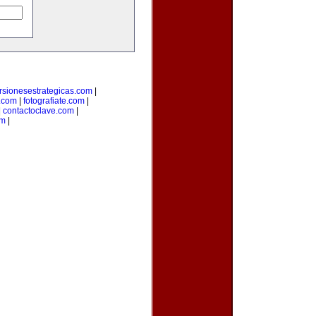
rsionesestrategicas.com
|
.com
|
fotografiate.com
|
|
contactoclave.com
|
om
|