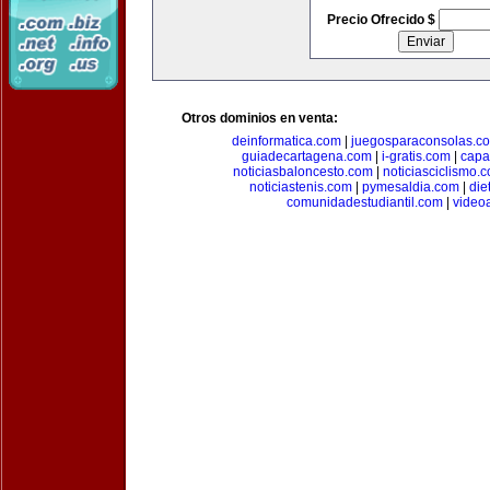
Precio Ofrecido $
Otros dominios en venta:
deinformatica.com
|
juegosparaconsolas.c
guiadecartagena.com
|
i-gratis.com
|
capa
noticiasbaloncesto.com
|
noticiasciclismo.
noticiastenis.com
|
pymesaldia.com
|
die
comunidadestudiantil.com
|
video