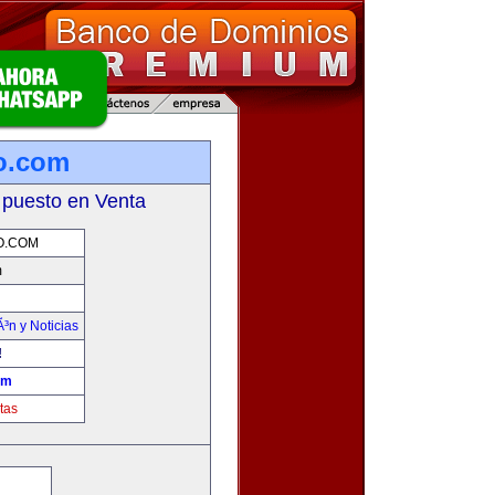
mo.com
 puesto en Venta
O.COM
m
Ã³n y Noticias
!
om
tas