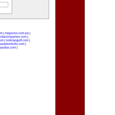
om
|
negocios.com.pa
|
citacionpymes.com
|
com
|
noticiasgolf.com
|
tasadomicilio.com
|
ayudas.com
|