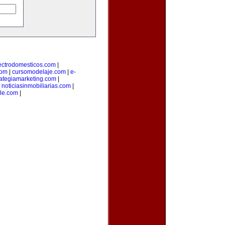
ectrodomesticos.com
|
com
|
cursomodelaje.com
|
e-
rategiamarketing.com
|
|
noticiasinmobiliarias.com
|
ile.com
|