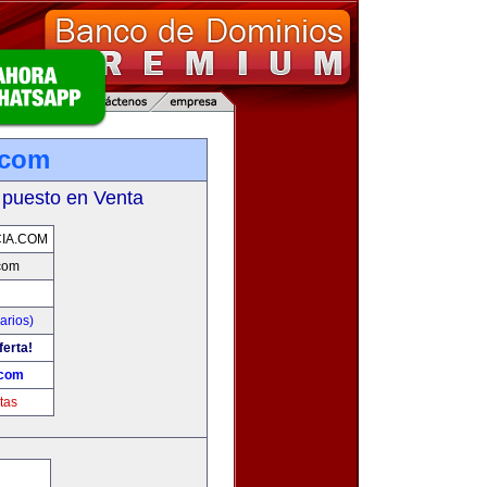
.com
 puesto en Venta
CIA.COM
.com
arios)
ferta!
.com
tas