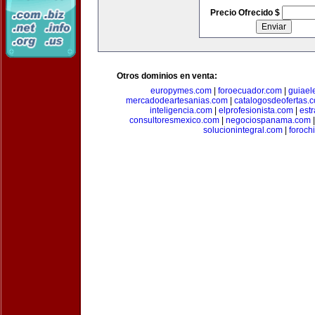
Precio Ofrecido $
Otros dominios en venta:
europymes.com
|
foroecuador.com
|
guiael
mercadodeartesanias.com
|
catalogosdeofertas.
inteligencia.com
|
elprofesionista.com
|
est
consultoresmexico.com
|
negociospanama.com
solucionintegral.com
|
foroch