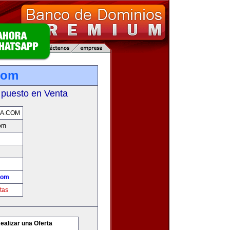
com
 puesto en Venta
A.COM
om
com
tas
ealizar una Oferta