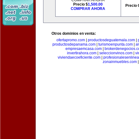
COMPRAR AHORA
Precio $
1,500.00
Precio 
COMPRAR AHORA
Otros dominios en venta:
ofertapromo.com
|
productosdeguatemala.com
|
productosdepanama.com
|
turismoenpunta.com
|
a
empresaemcasa.com
|
brokerdenegocios.
invertirahora.com
|
seleccionvinos.com
|
vi
viviendaecoeficiente.com
|
profesionalesenline
zonainmuebles.com
|