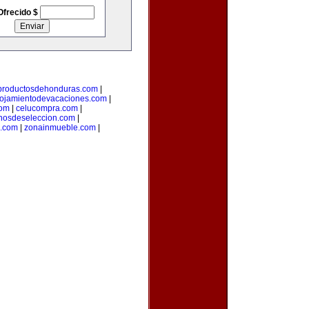
Ofrecido $
productosdehonduras.com
|
lojamientodevacaciones.com
|
com
|
celucompra.com
|
nosdeseleccion.com
|
a.com
|
zonainmueble.com
|