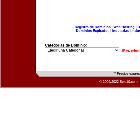
Registro de Dominios
|
Web Hosting
|
D
Dominios Expirados
|
Industrias
|
Indu
Categorías de Dominio:
[Pág. princi
** Precios expre
© 2002/2022 Solo10.com