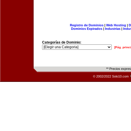
Registro de Dominios
|
Web Hosting
|
D
Dominios Expirados
|
Industrias
|
Indu
Categorías de Dominio:
[Pág. princi
** Precios expre
© 2002/2022 Solo10.com